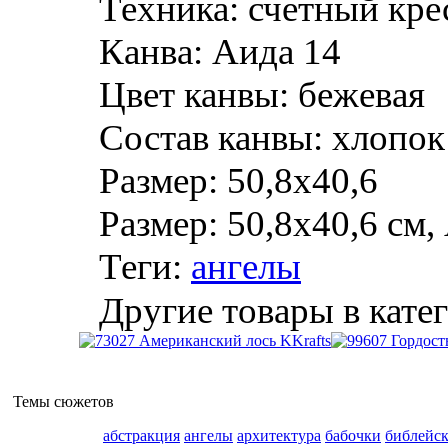
Техника:
счетный кре
Канва:
Аида 14
Цвет канвы:
бежевая
Состав канвы:
хлопок
Размер:
50,8х40,6
Размер: 50,8х40,6 см,
Теги:
ангелы
Другие товары в кате
Темы сюжетов
абстракция
ангелы
архитектура
бабочки
библейс