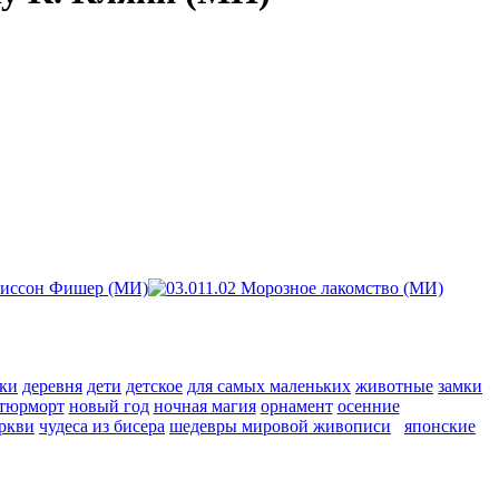
ки
деревня
дети
детское
для самых маленьких
животные
замки
тюрморт
новый год
ночная магия
орнамент
осенние
ркви
чудеса из бисера
шедевры мировой живописи
японские