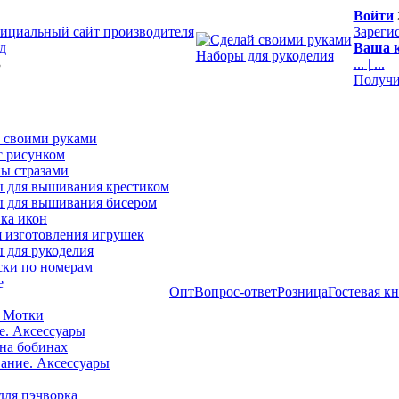
Войти
ициальный сайт производителя
Зареги
д
Ваша к
Наборы для рукоделия
3
...
|
...
Получи
 своими руками
с рисунком
ы стразами
 для вышивания крестиком
 для вышивания бисером
ка икон
я изготовления игрушек
 для рукоделия
ски по номерам
е
Опт
Вопрос-ответ
Розница
Гостевая к
 Мотки
е. Аксессуары
на бобинах
ние. Аксессуары
для пэчворка