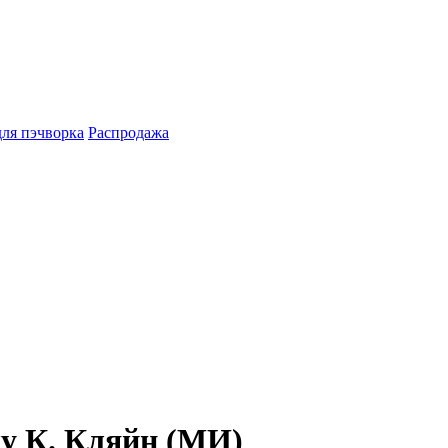
для пэчворка
Распродажа
ку К. Кляйн (МИ)