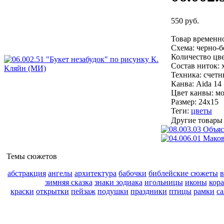
550 руб.
Товар временно
Схема:
черно-б
Количество цве
Состав ниток:
Техника:
счетн
Канва:
Aida 14
Цвет канвы:
мо
Размер:
24х15
Теги:
цветы
Другие товары 
Темы сюжетов
абстракция
ангелы
архитектура
бабочки
библейские сюжеты
зимняя сказка
знаки зодиака
игольницы
иконы
кор
краски
открытки
пейзаж
подушки
праздники
птицы
рамки
с