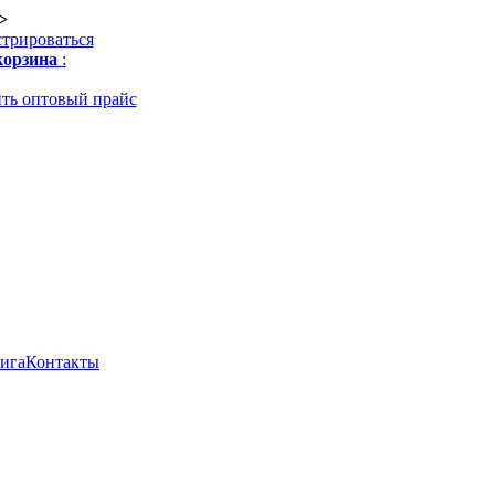
>
стрироваться
орзина
:
ть оптовый прайс
нига
Контакты