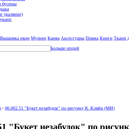
и бусины
дажа
г (валяние)
укинг
Вышивка икон
Мулине
Канва
Аксессуары
Пряжа
Книги
Ткани 
Больше опций
а
06.002.51 "Букет незабудок" по рисунку К. Кляйн (МИ)
.51 "Букет незабудок" по рисун