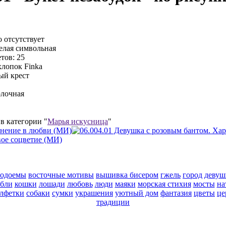
 отсутствует
елая символьная
тов:
25
хлопок Finka
ый крест
лочная
в категории "
Марья искусница
"
водоемы
восточные мотивы
вышивка бисером
гжель
город
девуш
абли
кошки
лошади
любовь
люди
маяки
морская стихия
мосты
на
алфетки
собаки
сумки
украшения
уютный дом
фантазия
цветы
це
традиции