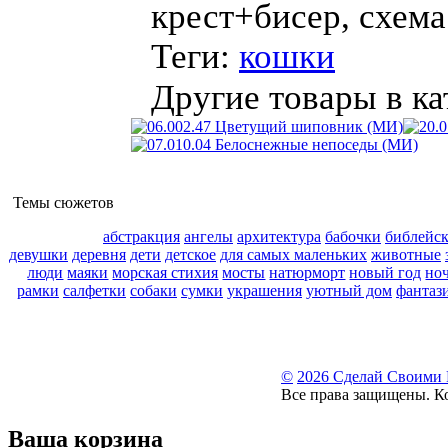
крест+бисер, схема
Теги:
кошки
Другие товары в ка
Темы сюжетов
абстракция
ангелы
архитектура
бабочки
библейс
девушки
деревня
дети
детское
для самых маленьких
животные
люди
маяки
морская стихия
мосты
натюрморт
новый год
но
рамки
салфетки
собаки
сумки
украшения
уютный дом
фантаз
©
2026 Сделай Своими
Все права защищены. К
Ваша корзина