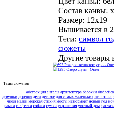
Цвет канвы:
бе
Состав канвы:
Размер:
12х19
Вышивается в 2
Теги:
символ го
сюжеты
Другие товары в
Темы сюжетов
абстракция
ангелы
архитектура
бабочки
библейс
девушки
деревня
дети
детское
для самых маленьких
животные
люди
маяки
морская стихия
мосты
натюрморт
новый год
но
рамки
салфетки
собаки
сумки
украшения
уютный дом
фантаз