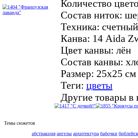
Количество цвето
Состав ниток:
ше
Техника:
счетный
Канва:
14 Aida Zw
Цвет канвы:
лён
Состав канвы:
хл
Размер:
25х25 см
Теги:
цветы
Другие товары в 
Темы сюжетов
абстракция
ангелы
архитектура
бабочки
библейс