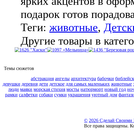
ярких акцентов в офо
подарок готов порадова
Теги:
животные
,
Детск
Другие товары в катего
Темы сюжетов
абстракция
ангелы
архитектура
бабочки
библейс
девушки
деревня
дети
детское
для самых маленьких
животные
люди
маяки
морская стихия
мосты
натюрморт
новый год
но
рамки
салфетки
собаки
сумки
украшения
уютный дом
фантаз
©
2026 Сделай Своими
Все права защищены. К