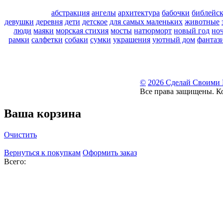
абстракция
ангелы
архитектура
бабочки
библейс
девушки
деревня
дети
детское
для самых маленьких
животные
люди
маяки
морская стихия
мосты
натюрморт
новый год
но
рамки
салфетки
собаки
сумки
украшения
уютный дом
фантаз
©
2026 Сделай Своими
Все права защищены. К
Ваша корзина
Очистить
Вернуться к покупкам
Оформить заказ
Всего: