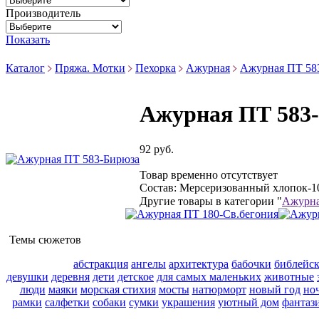
Производитель
Показать
Каталог
Пряжа. Мотки
Пехорка
Ажурная
Ажурная ПТ 58
Ажурная ПТ 583
92 руб.
Товар временно отсутствует
Состав: Мерсеризованный хлопок-10
Другие товары в категории "
Ажурн
Темы сюжетов
абстракция
ангелы
архитектура
бабочки
библейс
девушки
деревня
дети
детское
для самых маленьких
животные
люди
маяки
морская стихия
мосты
натюрморт
новый год
но
рамки
салфетки
собаки
сумки
украшения
уютный дом
фантаз