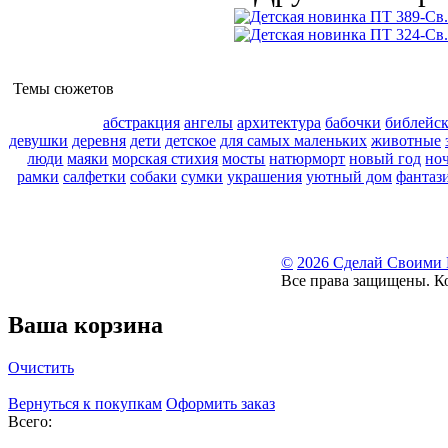
Темы сюжетов
абстракция
ангелы
архитектура
бабочки
библейс
девушки
деревня
дети
детское
для самых маленьких
животные
люди
маяки
морская стихия
мосты
натюрморт
новый год
но
рамки
салфетки
собаки
сумки
украшения
уютный дом
фантаз
©
2026 Сделай Своими
Все права защищены. К
Ваша корзина
Очистить
Вернуться к покупкам
Оформить заказ
Всего: