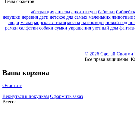
Темы сюжетов
абстракция
ангелы
архитектура
бабочки
библейс
девушки
деревня
дети
детское
для самых маленьких
животные
люди
маяки
морская стихия
мосты
натюрморт
новый год
но
рамки
салфетки
собаки
сумки
украшения
уютный дом
фантаз
©
2026 Сделай Своими
Все права защищены. К
Ваша корзина
Очистить
Вернуться к покупкам
Оформить заказ
Всего: