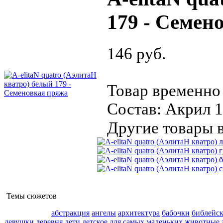
179 - Семен
146 руб.
Товар временно 
Состав: Акрил 1
Другие товары в
Темы сюжетов
абстракция
ангелы
архитектура
бабочки
библейс
девушки
деревня
дети
детское
для самых маленьких
животные