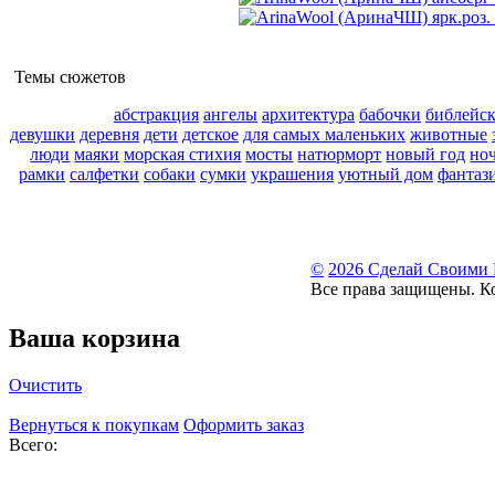
Темы сюжетов
абстракция
ангелы
архитектура
бабочки
библейс
девушки
деревня
дети
детское
для самых маленьких
животные
люди
маяки
морская стихия
мосты
натюрморт
новый год
но
рамки
салфетки
собаки
сумки
украшения
уютный дом
фантаз
©
2026 Сделай Своими
Все права защищены. К
Ваша корзина
Очистить
Вернуться к покупкам
Оформить заказ
Всего: