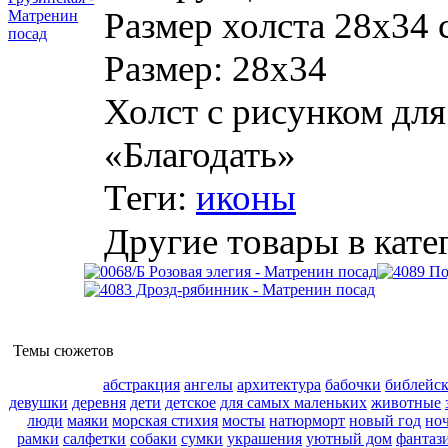
Размер холста 28х34 
Размер:
28х34
Холст с рисунком дл
«Благодать»
Теги:
иконы
Другие товары в кате
Темы сюжетов
абстракция
ангелы
архитектура
бабочки
библейс
девушки
деревня
дети
детское
для самых маленьких
животные
люди
маяки
морская стихия
мосты
натюрморт
новый год
но
рамки
салфетки
собаки
сумки
украшения
уютный дом
фантаз