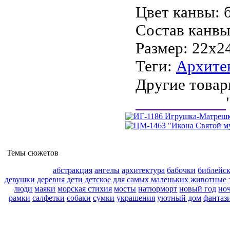
Цвет канвы:
Состав канвы
Размер:
22х2
Теги:
Архите
Другие товар
___________
Темы сюжетов
абстракция
ангелы
архитектура
бабочки
библейс
девушки
деревня
дети
детское
для самых маленьких
животные
люди
маяки
морская стихия
мосты
натюрморт
новый год
но
рамки
салфетки
собаки
сумки
украшения
уютный дом
фантаз