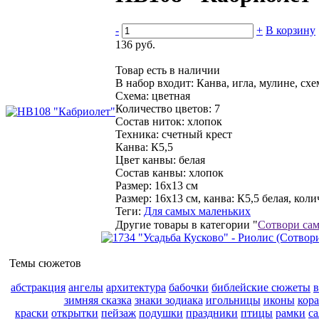
-
+
В корзину
136 руб.
Товар есть в наличии
В набор входит:
Канва, игла, мулине, сх
Схема:
цветная
Количество цветов:
7
Состав ниток:
хлопок
Техника:
счетный крест
Канва:
К5,5
Цвет канвы:
белая
Состав канвы:
хлопок
Размер:
16x13 см
Размер: 16x13 см, канва: К5,5 белая, коли
Теги:
Для самых маленьких
Другие товары в категории "
Сотвори сам
Темы сюжетов
абстракция
ангелы
архитектура
бабочки
библейские сюжеты
зимняя сказка
знаки зодиака
игольницы
иконы
кор
краски
открытки
пейзаж
подушки
праздники
птицы
рамки
с