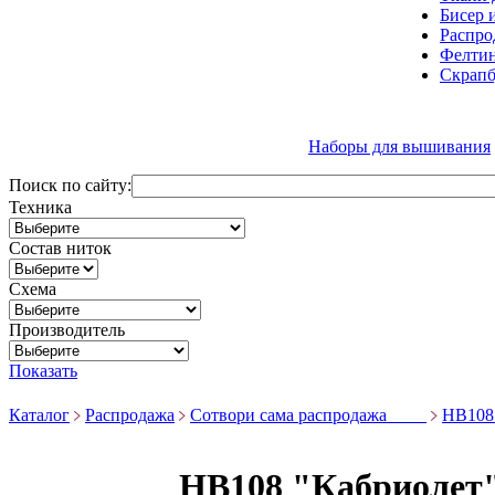
Бисер 
Распро
Фелтин
Скрапб
Наборы для вышивания
Поиск по сайту:
Техника
Состав ниток
Схема
Производитель
Показать
Каталог
Распродажа
Сотвори сама распродажа ____
НВ108
НВ108 "Кабриолет