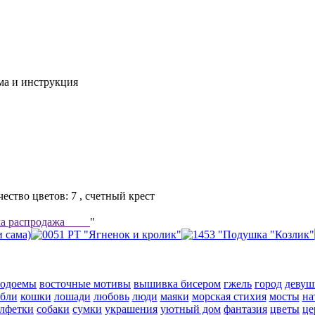
ема и инструкция
чество цветов: 7 , счетный крест
а распродажа ____
"
водоемы
восточные мотивы
вышивка бисером
гжель
город
девуш
абли
кошки
лошади
любовь
люди
маяки
морская стихия
мосты
на
алфетки
собаки
сумки
украшения
уютный дом
фантазия
цветы
це