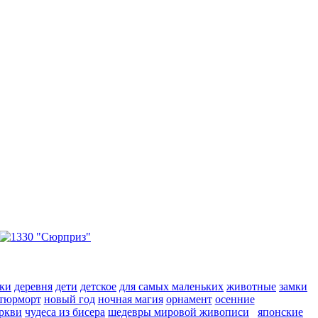
ки
деревня
дети
детское
для самых маленьких
животные
замки
тюрморт
новый год
ночная магия
орнамент
осенние
ркви
чудеса из бисера
шедевры мировой живописи
японские