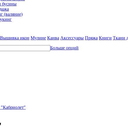
и бусины
дажа
г (валяние)
укинг
Вышивка икон
Мулине
Канва
Аксессуары
Пряжа
Книги
Ткани 
Больше опций
 "Кабриолет"
"