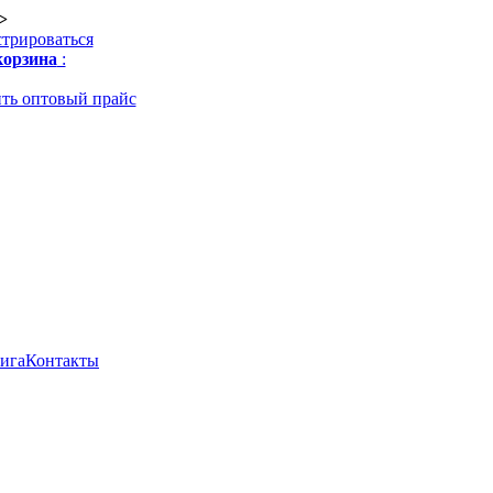
>
стрироваться
орзина
:
ть оптовый прайс
нига
Контакты