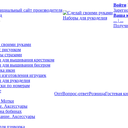
Войти
ициальный сайт производителя
Зареги
д
Ваша к
Наборы для рукоделия
3
...
|
...
Получи
 своими руками
с рисунком
ы стразами
 для вышивания крестиком
 для вышивания бисером
ка икон
я изготовления игрушек
 для рукоделия
ски по номерам
е
Опт
Вопрос-ответ
Розница
Гостевая к
 Мотки
е. Аксессуары
на бобинах
ние. Аксессуары
для пэчворка