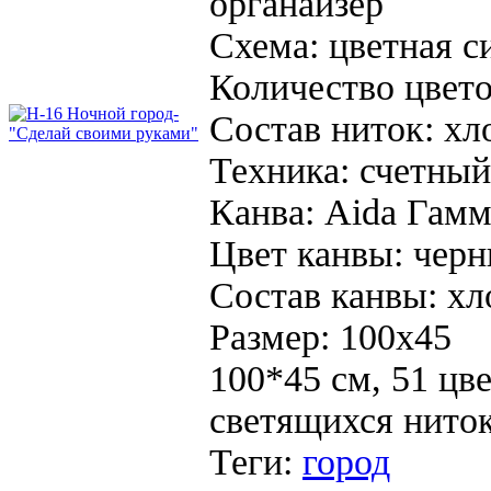
органайзер
Схема:
цветная с
Количество цвето
Состав ниток:
хл
Техника:
счетный
Канва:
Aida Гамм
Цвет канвы:
чер
Состав канвы:
хл
Размер:
100х45
100*45 см, 51 цв
светящихся нито
Теги:
город