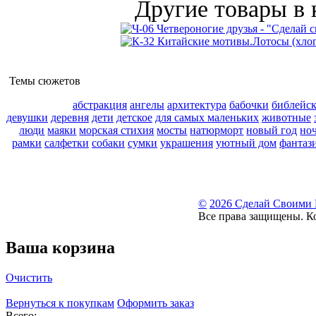
Другие товары в 
Темы сюжетов
абстракция
ангелы
архитектура
бабочки
библейс
девушки
деревня
дети
детское
для самых маленьких
животные
люди
маяки
морская стихия
мосты
натюрморт
новый год
но
рамки
салфетки
собаки
сумки
украшения
уютный дом
фантаз
©
2026 Сделай Своими
Все права защищены. К
Ваша корзина
Очистить
Вернуться к покупкам
Оформить заказ
Всего: