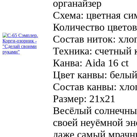
органайзер
Схема:
цветная си
Количество цветов
Состав ниток:
хло
Техника:
счетный 
Канва:
Aida 16 ct
Цвет канвы:
белы
Состав канвы:
хло
Размер:
21х21
Весёлый солнечный
своей неуёмной эн
даже самый мрачн