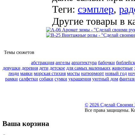
Теги:
сэмплер
,
рад
Другие товары в к
Темы сюжетов
абстракция
ангелы
архитектура
бабочки
библейс
девушки
деревня
дети
детское
для самых маленьких
животные
люди
маяки
морская стихия
мосты
натюрморт
новый год
но
рамки
салфетки
собаки
сумки
украшения
уютный дом
фантаз
©
2026 Сделай Своими
Все права защищены. К
Ваша корзина