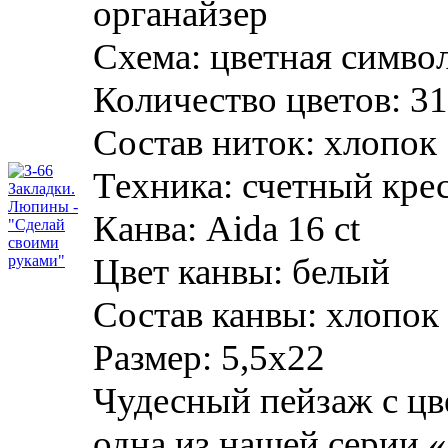
органайзер
Схема:
цветная симво
Количество цветов:
31
Состав ниток:
хлопок
Техника:
счетный кре
Канва:
Aida 16 ct
Цвет канвы:
белый
Состав канвы:
хлопок
Размер:
5,5х22
Чудесный пейзаж с ц
одна из нашей серии 