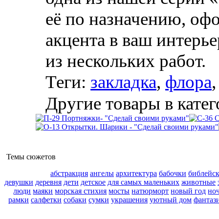
её по назначению, оф
акцента в ваш интерь
из нескольких работ.
Теги:
закладка
,
флора
Другие товары в катег
Темы сюжетов
абстракция
ангелы
архитектура
бабочки
библейс
девушки
деревня
дети
детское
для самых маленьких
животные
люди
маяки
морская стихия
мосты
натюрморт
новый год
но
рамки
салфетки
собаки
сумки
украшения
уютный дом
фантаз