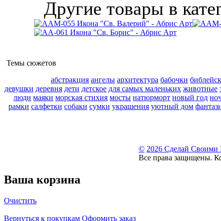
Другие товары в кате
Темы сюжетов
абстракция
ангелы
архитектура
бабочки
библейс
девушки
деревня
дети
детское
для самых маленьких
животные
люди
маяки
морская стихия
мосты
натюрморт
новый год
но
рамки
салфетки
собаки
сумки
украшения
уютный дом
фантаз
©
2026 Сделай Своими
Все права защищены. К
Ваша корзина
Очистить
Вернуться к покупкам
Оформить заказ