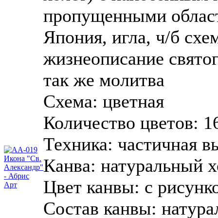
пропущенными област
Япония, игла, ч/б схе
жизнеописание святог
так же молитва
Схема:
цветная
Количество цветов:
1
Техника:
частичная в
Канва:
натуральный х
Цвет канвы:
с рисунк
Состав канвы:
натура