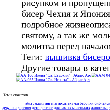
рисунком и пропущен
бисер Чехия и Япония,
подробное жизнеописа
святому, а так же мол
молитва перед начал
Теги:
вышивка бисер
Другие товары в кате
Темы сюжетов
абстракция
ангелы
архитектура
бабочки
библейс
девушки
деревня
дети
детское
для самых маленьких
животные