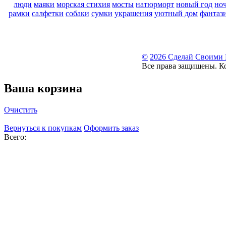
люди
маяки
морская стихия
мосты
натюрморт
новый год
но
рамки
салфетки
собаки
сумки
украшения
уютный дом
фантаз
©
2026 Сделай Своими
Все права защищены. К
Ваша корзина
Очистить
Вернуться к покупкам
Оформить заказ
Всего: