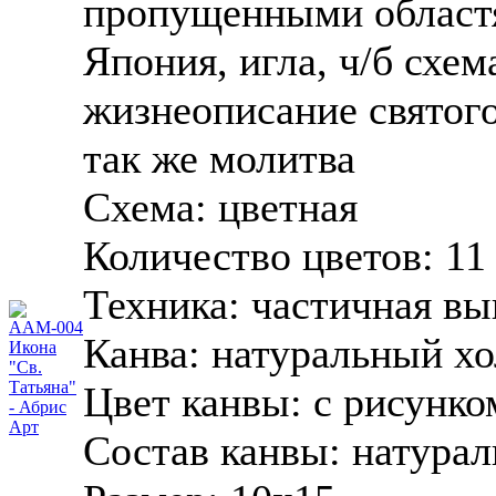
пропущенными областя
Япония, игла, ч/б схе
жизнеописание святого
так же молитва
Схема:
цветная
Количество цветов:
11
Техника:
частичная в
Канва:
натуральный хо
Цвет канвы:
с рисунко
Состав канвы:
натурал