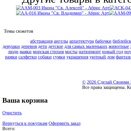
Темы сюжетов
абстракция
ангелы
архитектура
бабочки
библейс
девушки
деревня
дети
детское
для самых маленьких
животные
люди
маяки
морская стихия
мосты
натюрморт
новый год
но
рамки
салфетки
собаки
сумки
украшения
уютный дом
фантаз
©
2026 Сделай Своими
Все права защищены. К
Ваша корзина
Очистить
Вернуться к покупкам
Оформить заказ
Всего: