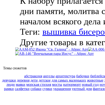
К набору прилагается
дни памяти, молитва с
началом всякого дела
Теги:
вышивка бисер
Другие товары в кате
Темы сюжетов
абстракция
ангелы
архитектура
бабочки
библейс
девушки
деревня
дети
детское
для самых маленьких
животные
люди
маяки
морская стихия
мосты
натюрморт
новый год
но
рамки
салфетки
собаки
сумки
украшения
уютный дом
фантаз