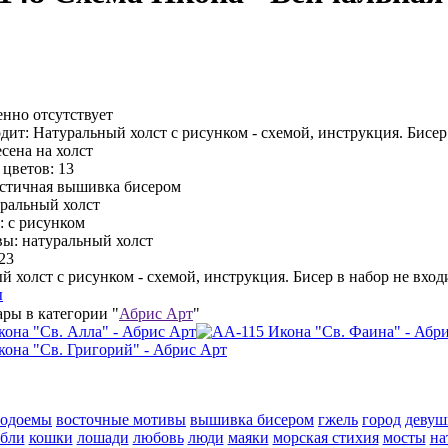
енно отсутствует
дит:
Натуральный холст с рисунком - схемой, инструкция. Бисер 
сена на холст
 цветов:
13
стичная вышивка бисером
ральный холст
:
с рисунком
вы:
натуральный холст
23
 холст с рисунком - схемой, инструкция. Бисер в набор не входи
ы
ары в категории "
Абрис Арт
"
водоемы
восточные мотивы
вышивка бисером
гжель
город
девуш
абли
кошки
лошади
любовь
люди
маяки
морская стихия
мосты
на