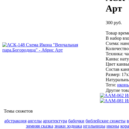
Арт
300 руб.
Товар врем
В набор вхо
Схема:
нане
Количество
Техника:
ча
Канва:
нату
Цвет канвы
Состав кан
Размер:
17х
Натуральный
Теги:
икон
Другие тов
Темы сюжетов
абстракция
ангелы
архитектура
бабочки
библейские сюжеты
зимняя сказка
знаки зодиака
игольницы
иконы
кор