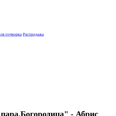
для пэчворка
Распродажа
пара.Богородица" - Абрис