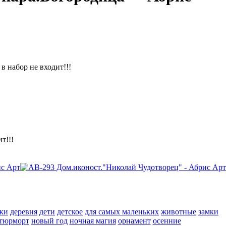
в набор не входит!!!
т!!!
ки
деревня
дети
детское
для самых маленьких
животные
замки
тюрморт
новый год
ночная магия
орнамент
осенние