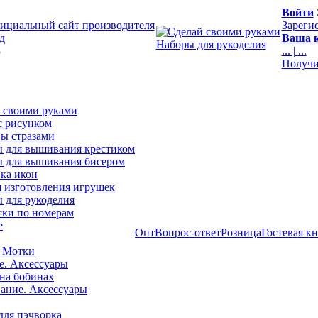
Войти
ициальный сайт производителя
Зареги
д
Ваша к
Наборы для рукоделия
3
...
|
...
Получи
 своими руками
с рисунком
ы стразами
 для вышивания крестиком
 для вышивания бисером
ка икон
я изготовления игрушек
 для рукоделия
ски по номерам
е
Опт
Вопрос-ответ
Розница
Гостевая к
 Мотки
е. Аксессуары
на бобинах
ние. Аксессуары
для пэчворка