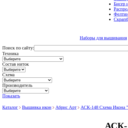
Бисер 
Распро
Фелтин
Скрапб
Наборы для вышивания
Поиск по сайту:
Техника
Состав ниток
Схема
Производитель
Показать
Каталог
Вышивка икон
Абрис Арт
АСК-148 Схема Икона "
АСК-