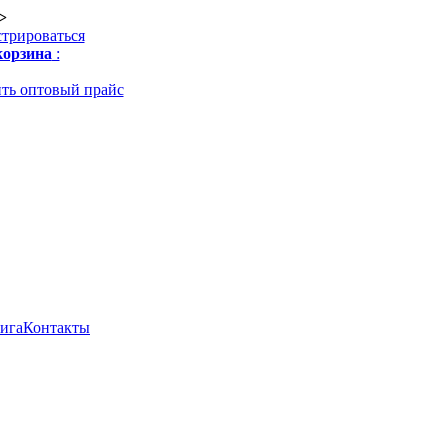
>
стрироваться
орзина
:
ть оптовый прайс
нига
Контакты