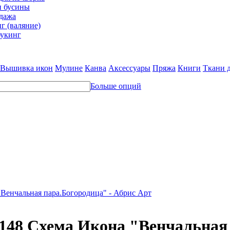
и бусины
дажа
г (валяние)
укинг
Вышивка икон
Мулине
Канва
Аксессуары
Пряжа
Книги
Ткани 
Больше опций
Венчальная пара.Богородица" - Абрис Арт
148 Схема Икона "Венчальная 