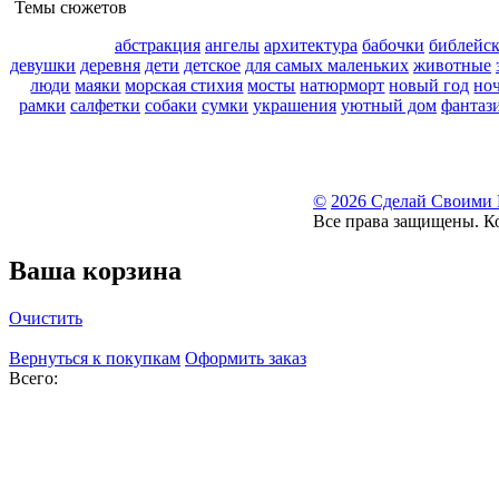
Темы сюжетов
абстракция
ангелы
архитектура
бабочки
библейс
девушки
деревня
дети
детское
для самых маленьких
животные
люди
маяки
морская стихия
мосты
натюрморт
новый год
но
рамки
салфетки
собаки
сумки
украшения
уютный дом
фантаз
©
2026 Сделай Своими
Все права защищены. К
Ваша корзина
Очистить
Вернуться к покупкам
Оформить заказ
Всего: