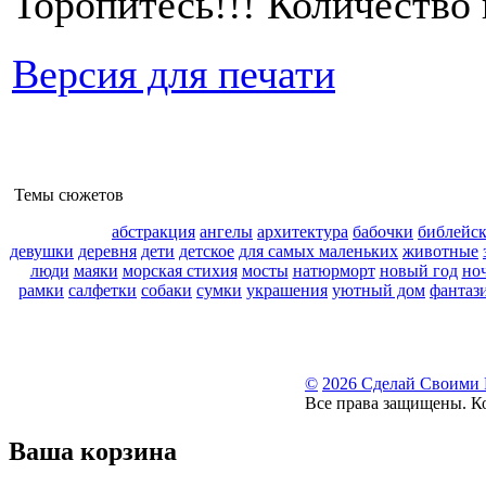
Торопитесь!!! Количество 
Версия для печати
Темы сюжетов
абстракция
ангелы
архитектура
бабочки
библейс
девушки
деревня
дети
детское
для самых маленьких
животные
люди
маяки
морская стихия
мосты
натюрморт
новый год
но
рамки
салфетки
собаки
сумки
украшения
уютный дом
фантаз
©
2026 Сделай Своими
Все права защищены. К
Ваша корзина