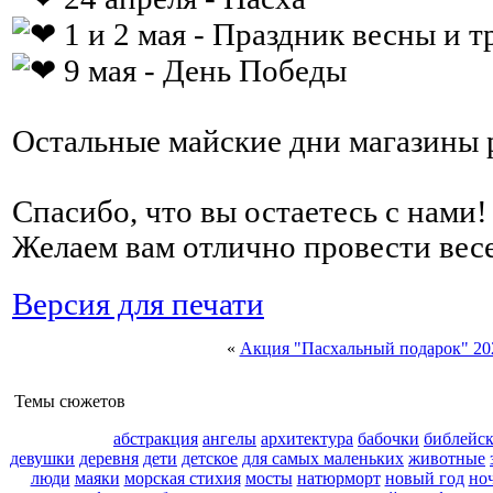
1 и 2 мая - Праздник весны и т
9 мая - День Победы
Остальные майские дни магазины 
Спасибо, что вы остаетесь с нами!
Желаем вам отлично провести вес
Версия для печати
«
Акция "Пасхальный подарок" 20
Темы сюжетов
абстракция
ангелы
архитектура
бабочки
библейс
девушки
деревня
дети
детское
для самых маленьких
животные
люди
маяки
морская стихия
мосты
натюрморт
новый год
но