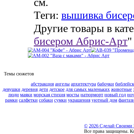
см.
Теги:
вышивка бисер
Другие товары в кате
бисером Абрис-Арт
"
Темы сюжетов
абстракция
ангелы
архитектура
бабочки
библейс
девушки
деревня
дети
детское
для самых маленьких
животные
люди
маяки
морская стихия
мосты
натюрморт
новый год
но
рамки
салфетки
собаки
сумки
украшения
уютный дом
фантаз
©
2026 Сделай Своими
Все права защищены. К