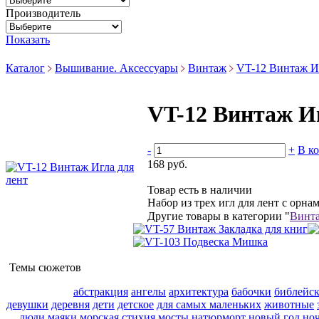
Производитель
Показать
Каталог
Вышивание. Аксессуары
Винтаж
VT-12 Винтаж Иг
VT-12 Винтаж Иг
-
+
В к
168 руб.
Товар есть в наличии
Набор из трех игл для лент с орнам
Другие товары в категории "
Винт
Темы сюжетов
абстракция
ангелы
архитектура
бабочки
библейс
девушки
деревня
дети
детское
для самых маленьких
животные
люди
маяки
морская стихия
мосты
натюрморт
новый год
но