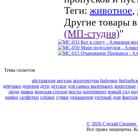
Теги:
животное
,
Другие товары в
(МП-студия)
"
Темы сюжетов
абстракция
ангелы
архитектура
бабочки
библейс
девушки
деревня
дети
детское
для самых маленьких
животные
люди
маяки
морская стихия
мосты
натюрморт
новый год
но
рамки
салфетки
собаки
сумки
украшения
уютный дом
фантаз
©
2026 Сделай Своими
Все права защищены. К