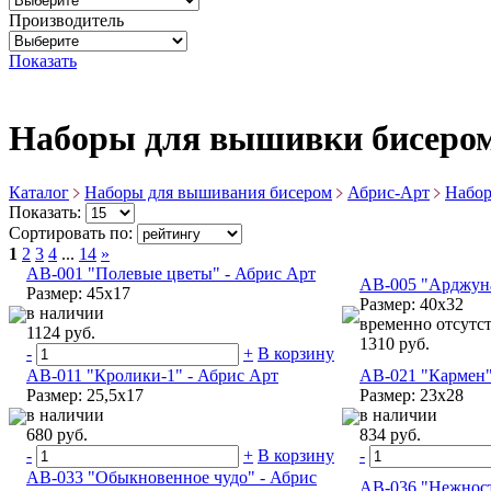
Производитель
Показать
Наборы для вышивки бисеро
Каталог
Наборы для вышивания бисером
Абрис-Арт
Набор
Показать:
Сортировать по:
1
2
3
4
...
14
»
АВ-001 "Полевые цветы" - Абрис Арт
АВ-005 "Арджуна
Размер: 45x17
Размер: 40х32
в наличии
временно отсутст
1124 руб.
1310 руб.
-
+
В корзину
АВ-011 "Кролики-1" - Абрис Арт
АВ-021 "Кармен"
Размер: 25,5х17
Размер: 23x28
в наличии
в наличии
680 руб.
834 руб.
-
+
В корзину
-
АВ-033 "Обыкновенное чудо" - Абрис
АВ-036 "Нежност