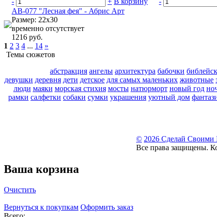
-
+
В корзину
-
АВ-077 "Лесная фея" - Абрис Арт
Размер: 22х30
временно отсутствует
1216 руб.
1
2
3
4
...
14
»
Темы сюжетов
абстракция
ангелы
архитектура
бабочки
библейс
девушки
деревня
дети
детское
для самых маленьких
животные
люди
маяки
морская стихия
мосты
натюрморт
новый год
но
рамки
салфетки
собаки
сумки
украшения
уютный дом
фантаз
©
2026 Сделай Своими
Все права защищены. К
Ваша корзина
Очистить
Вернуться к покупкам
Оформить заказ
Всего: