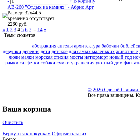
-
+
В корзину
АВ-260 "Отдых на камнях" - Абрис Арт
Размер: 32х44,5
временно отсутствует
2260 руб.
«
1
2
3
4
5
6
7
...
14
»
Темы сюжетов
абстракция
ангелы
архитектура
бабочки
библейс
девушки
деревня
дети
детское
для самых маленьких
животные
люди
маяки
морская стихия
мосты
натюрморт
новый год
но
рамки
салфетки
собаки
сумки
украшения
уютный дом
фантаз
©
2026 Сделай Своими
Все права защищены. К
Ваша корзина
Очистить
Вернуться к покупкам
Оформить заказ
Всего: