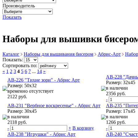
Производитель
Показать
Наборы для вышивки бисеро
Каталог
Наборы для вышивания бисером
Абрис-Арт
Набор
Показать:
Сортировать по:
«
1
2
3
4
5
6
7
...
14
»
АВ-228 "Дачны
АВ-226 "Тихие зори" - Абрис Арт
Размер: 32х45
Размер: 50х32
в наличии
временно отсутствует
2356 руб.
2122 руб.
-
АВ-231 "Вербное воскресенье" - Абрис Арт
АВ-235 "Питер
Размер: 30х45
Размер: 17х45
в наличии
в наличии
2118 руб.
1266 руб.
-
+
В корзину
-
АВ-238 "Игрушки" - Абрис Арт
АВ-240 "Счаст