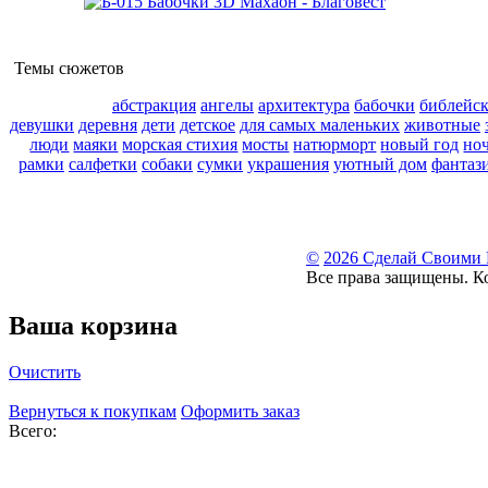
Темы сюжетов
абстракция
ангелы
архитектура
бабочки
библейс
девушки
деревня
дети
детское
для самых маленьких
животные
люди
маяки
морская стихия
мосты
натюрморт
новый год
но
рамки
салфетки
собаки
сумки
украшения
уютный дом
фантаз
©
2026 Сделай Своими
Все права защищены. К
Ваша корзина
Очистить
Вернуться к покупкам
Оформить заказ
Всего: