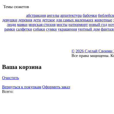
Темы сюжетов
абстракция
ангелы
архитектура
бабочки
библейс
девушки
деревня
дети
детское
для самых маленьких
животные
люди
маяки
морская стихия
мосты
натюрморт
новый год
но
рамки
салфетки
собаки
сумки
украшения
уютный дом
фантаз
©
2026 Сделай Своими
Все права защищены. К
Ваша корзина
Очистить
Вернуться к покупкам
Оформить заказ
Всего: