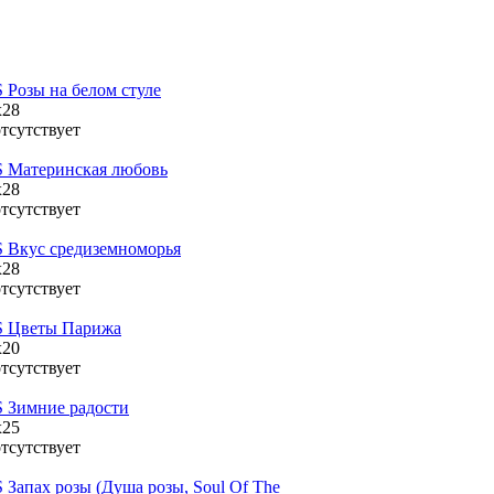
Розы на белом стуле
x28
тсутствует
 Материнская любовь
x28
тсутствует
 Вкус средиземноморья
x28
тсутствует
 Цветы Парижа
x20
тсутствует
 Зимние радости
x25
тсутствует
Запах розы (Душа розы, Soul Of The