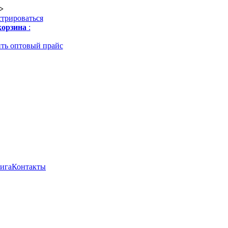
>
стрироваться
орзина
:
ть оптовый прайс
нига
Контакты