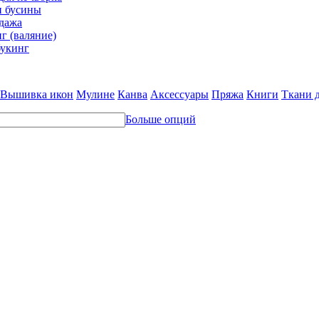
и бусины
дажа
г (валяние)
укинг
Вышивка икон
Мулине
Канва
Аксессуары
Пряжа
Книги
Ткани 
Больше опций