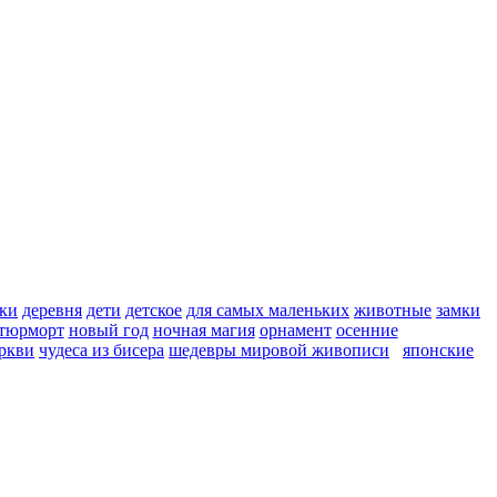
ки
деревня
дети
детское
для самых маленьких
животные
замки
тюрморт
новый год
ночная магия
орнамент
осенние
ркви
чудеса из бисера
шедевры мировой живописи
японские