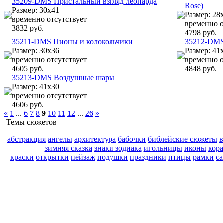
35209-DMS Пристальный взгляд леопарда
Rose)
Размер: 30x41
Размер: 28
временно отсутствует
временно о
3832 руб.
4798 руб.
35211-DMS Пионы и колокольчики
35212-DMS
Размер: 30x36
Размер: 41
временно отсутствует
временно о
4605 руб.
4848 руб.
35213-DMS Воздушные шары
Размер: 41x30
временно отсутствует
4606 руб.
«
1
...
6
7
8
9
10
11
12
...
26
»
Темы сюжетов
абстракция
ангелы
архитектура
бабочки
библейские сюжеты
зимняя сказка
знаки зодиака
игольницы
иконы
кор
краски
открытки
пейзаж
подушки
праздники
птицы
рамки
с