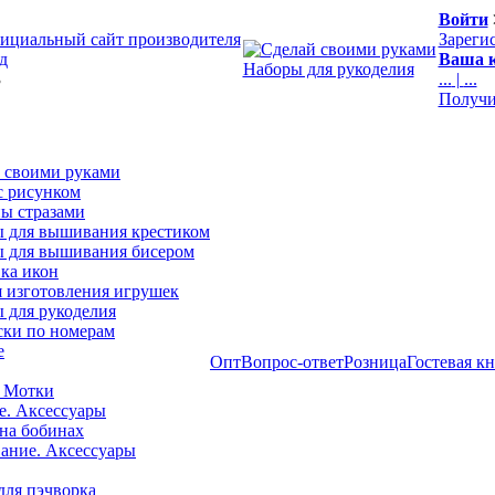
Войти
ициальный сайт производителя
Зареги
д
Ваша к
Наборы для рукоделия
3
...
|
...
Получи
 своими руками
с рисунком
ы стразами
 для вышивания крестиком
 для вышивания бисером
ка икон
я изготовления игрушек
 для рукоделия
ски по номерам
е
Опт
Вопрос-ответ
Розница
Гостевая к
 Мотки
е. Аксессуары
на бобинах
ние. Аксессуары
для пэчворка