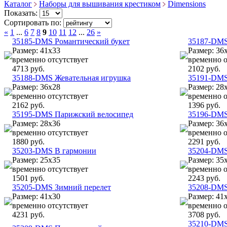
Каталог
Наборы для вышивания крестиком
Dimensions
Показать:
Сортировать по:
«
1
...
6
7
8
9
10
11
12
...
26
»
35185-DMS Романтический букет
35187-DMS 
Размер: 41x33
Размер: 36
временно отсутствует
временно о
4713 руб.
2102 руб.
35188-DMS Жевательная игрушка
35191-DMS
Размер: 36x28
Размер: 28
временно отсутствует
временно о
2162 руб.
1396 руб.
35195-DMS Парижский велосипед
35196-DMS
Размер: 28x36
Размер: 36
временно отсутствует
временно о
1880 руб.
2291 руб.
35203-DMS В гармонии
35204-DMS
Размер: 25x35
Размер: 35
временно отсутствует
временно о
1501 руб.
2243 руб.
35205-DMS Зимний перелет
35208-DMS
Размер: 41x30
Размер: 41
временно отсутствует
временно о
4231 руб.
3708 руб.
35210-DMS 