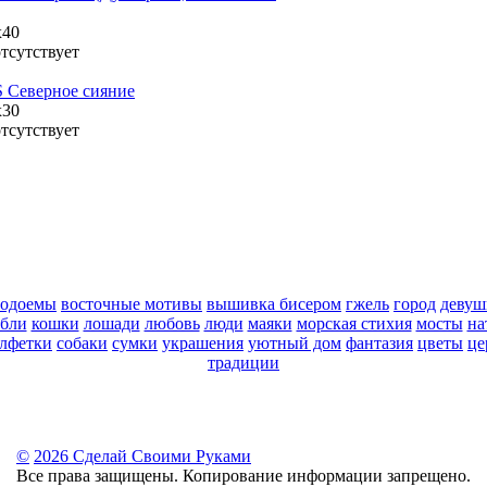
х40
тсутствует
 Северное сияние
x30
тсутствует
водоемы
восточные мотивы
вышивка бисером
гжель
город
девуш
абли
кошки
лошади
любовь
люди
маяки
морская стихия
мосты
на
алфетки
собаки
сумки
украшения
уютный дом
фантазия
цветы
це
традиции
©
2026 Сделай Своими Руками
Все права защищены. Копирование информации запрещено.