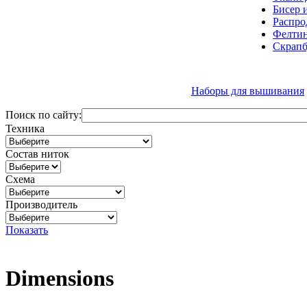
Бисер 
Распро
Фелтин
Скрапб
Наборы для вышивания
Поиск по сайту:
Техника
Состав ниток
Схема
Производитель
Показать
Dimensions