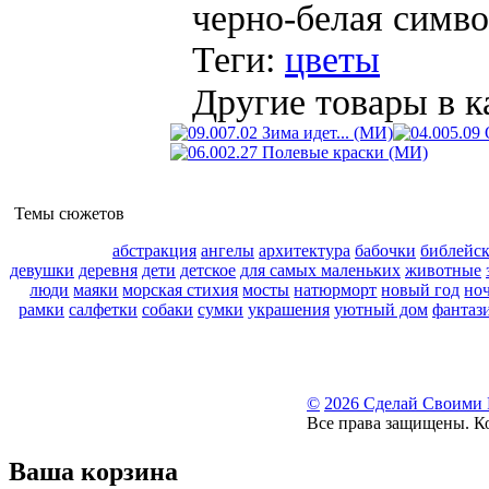
черно-белая симв
Теги:
цветы
Другие товары в к
Темы сюжетов
абстракция
ангелы
архитектура
бабочки
библейс
девушки
деревня
дети
детское
для самых маленьких
животные
люди
маяки
морская стихия
мосты
натюрморт
новый год
но
рамки
салфетки
собаки
сумки
украшения
уютный дом
фантаз
©
2026 Сделай Своими
Все права защищены. К
Ваша корзина