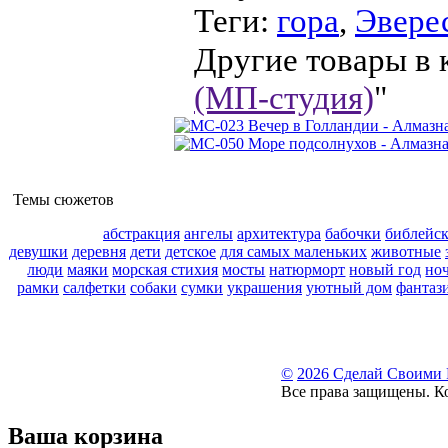
Теги:
гора
,
Эвере
Другие товары в 
(МП-студия)
"
Темы сюжетов
абстракция
ангелы
архитектура
бабочки
библейс
девушки
деревня
дети
детское
для самых маленьких
животные
люди
маяки
морская стихия
мосты
натюрморт
новый год
но
рамки
салфетки
собаки
сумки
украшения
уютный дом
фантаз
©
2026 Сделай Своими
Все права защищены. К
Ваша корзина